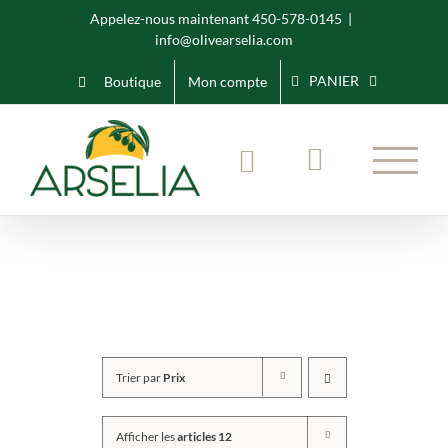
Skip
Appelez-nous maintenant 450-578-0145
|
info@olivearselia.com
to
content
PANIER
Boutique
Mon compte
Trier par
Prix
Afficher les
articles 12